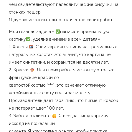
p
чём свидетельствуют палеолитические рисунки на
l
стенках пещер.
a
Я думаю исключительно о качестве своих работ.
n
Моя главная задача –
написать премиальную
e
картину
, уделив внимание всем деталям:
1. Холсты
. Свои картины я пишу на премиальных
натуральных холстах, это значит, что картина не
имеет синтетики, и сохранится на десятки лет.
2. Краски
. Для своих работ я использую только
французские краски со
светостойкостью “***”, это означает отличную
устойчивость к свету и ультрафиолету.
Производитель дает гарантию, что пигмент красок
не потеряет цвет 100 лет.
3. Забота о клиенте
. Я всегда пишу картину
исходя из пожеланий
клиента. Я хочу только одного, чтобы покупка