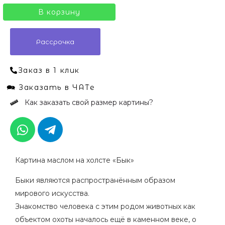
В корзину
Рассрочка
Заказ в 1 клик
🗪 Заказать в ЧАТе
Как заказать свой размер картины?
W
T
h
e
a
l
t
e
Картина маслом на холсте «Бык»
s
g
a
r
Быки являются распространённым образом
p
a
мирового искусства.
p
m
Знакомство человека с этим родом животных как
-
объектом охоты началось ещё в каменном веке, о