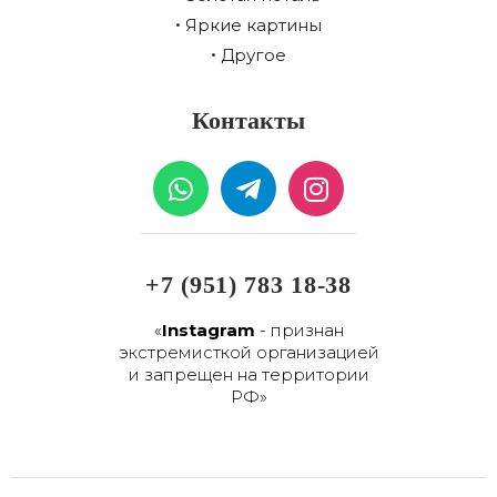
Яркие картины
Другое
Контакты
W
T
I
h
e
n
a
l
s
t
e
t
s
g
a
+7 (951) 783 18-38
a
r
g
p
a
r
«
Instagram
- признан
экстремисткой организацией
p
m
a
и запрещен на территории
-
m
РФ»
p
l
a