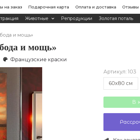
ы на заказ
Подарочная карта
Оплата и доставка
Отзывы
тракция
Животные
Репродукции
Золотая поталь
обода и мощь»
бода и мощь»
Французские краски
Артикул: 103
Количество
60x80 cм
товара
Картина
В 
маслом
на
Рассро
холсте
«Свобода