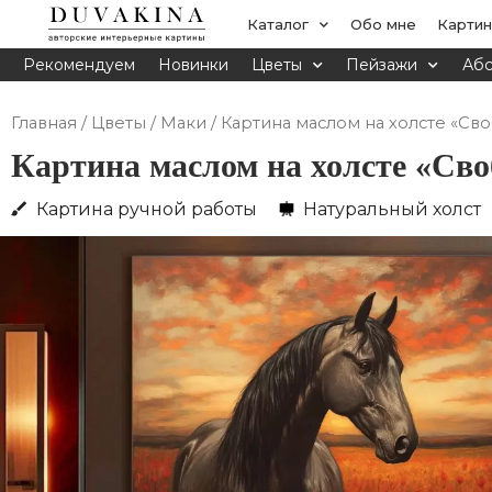
Перейти
Каталог
Обо мне
Картин
к
Рекомендуем
Новинки
Цветы
Пейзажи
Абс
содержимому
Главная
/
Цветы
/
Маки
/ Картина маслом на холсте «Св
Картина маслом на холсте «Сво
Картина ручной работы
Натуральный холст