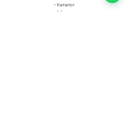
Каталог
Обо мне
Картины на заказ
Оплата и доставка
Подарочная карта
Отзывы
Заказ по фото
Арт-блог
Категории
Новинки
Рекомендуем
Цветы
Пейзажи
Абстракция
Люди