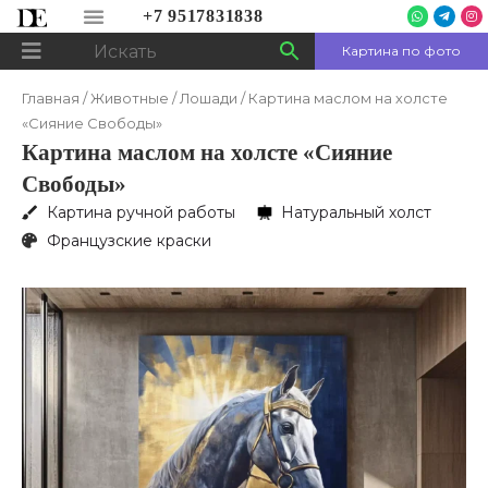
Перейти
Menu
+7 9517831838
W
T
I
h
e
n
к
a
l
s
Картина по фото
t
e
t
Menu
s
g
a
содержимому
a
r
g
p
a
r
Главная
/
Животные
/
Лошади
/ Картина маслом на холсте
p
m
a
-
m
«Сияние Свободы»
p
l
Картина маслом на холсте «Сияние
a
n
e
Свободы»
Картина ручной работы
Натуральный холст
Французские краски