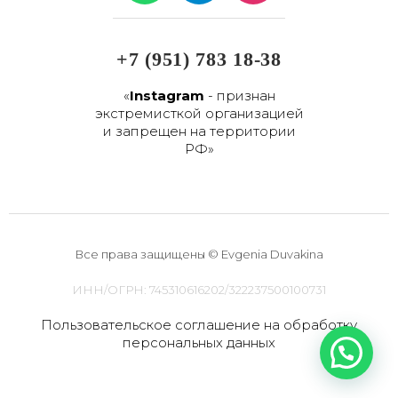
a
l
s
t
e
t
s
g
a
+7 (951) 783 18-38
a
r
g
p
a
r
«
Instagram
- признан
экстремисткой организацией
p
m
a
и запрещен на территории
-
m
РФ»
p
l
a
n
e
Все права защищены © Evgenia Duvakina
ИНН/ОГРН: 745310616202/322237500100731
Пользовательское соглашение на обработку
персональных данных