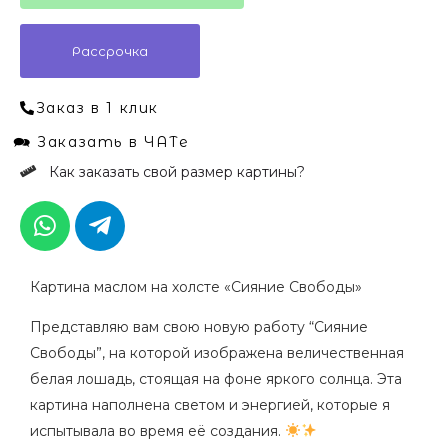
маслом
на
Рассрочка
холсте
«Сияние
Заказ в 1 клик
Свободы»
🗪 Заказать в ЧАТе
Как заказать свой размер картины?
W
T
h
e
a
l
t
e
Картина маслом на холсте «Сияние Свободы»
s
g
a
r
Представляю вам свою новую работу “Сияние
p
a
Свободы”, на которой изображена величественная
p
m
белая лошадь, стоящая на фоне яркого солнца. Эта
-
картина наполнена светом и энергией, которые я
p
испытывала во время её создания.