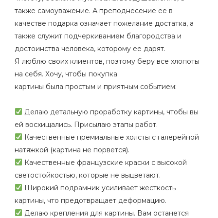
p
m
также самоуважение. А преподнесение ее в
-
качестве подарка означает пожелание достатка, а
p
также служит подчеркиванием благородства и
l
достоинства человека, которому ее дарят.
a
Я люблю своих клиентов, поэтому беру все хлопоты
n
на себя. Хочу, чтобы покупка
e
картины была простым и приятным событием:
⠀
Делаю детальную проработку картины, чтобы вы
ей восхищались. Присылаю этапы работ.
Качественные премиальные холсты с галерейной
натяжкой (картина не порвется).
Качественные французские краски с высокой
светостойкостью, которые не выцветают.
Широкий подрамник усиливает жесткость
картины, что предотвращает деформацию.
Делаю крепления для картины. Вам останется