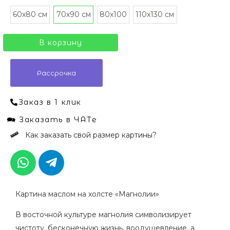
60х80 см
70x90 см
80x100
110x130 см
В корзину
Рассрочка
Заказ в 1 клик
🗪 Заказать в ЧАТе
Как заказать свой размер картины?
W
T
h
e
a
l
t
e
Картина маслом на холсте «Магнолии»
s
g
a
r
В восточной культуре магнолия символизирует
p
a
чистоту, бесконечную жизнь, воодушевление, а