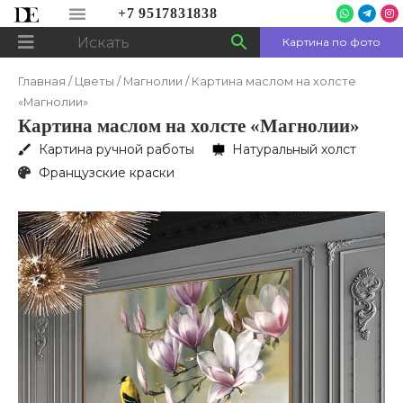
Перейти
Menu
+7 9517831838
W
T
I
h
e
n
к
a
l
s
Картина по фото
t
e
t
Menu
s
g
a
содержимому
a
r
g
p
a
r
Главная
/
Цветы
/
Магнолии
/ Картина маслом на холсте
p
m
a
-
m
«Магнолии»
p
l
Картина маслом на холсте «Магнолии»
a
n
e
Картина ручной работы
Натуральный холст
Французские краски