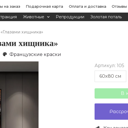
ы на заказ
Подарочная карта
Оплата и доставка
Отзывы
тракция
Животные
Репродукции
Золотая поталь
 «Глазами хищника»
азами хищника»
Французские краски
Артикул: 105
Количество
60x80 cм
товара
Картина
В 
маслом
на
Рассро
холсте
«Глазами