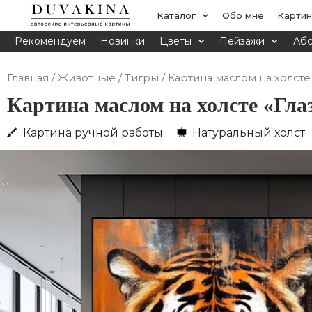
Перейти
Каталог
Обо мне
Картин
к
Рекомендуем
Новинки
Цветы
Пейзажи
Абс
содержимому
Главная
/
Животные
/
Тигры
/ Картина маслом на холсте
Картина маслом на холсте «Гл
Картина ручной работы
Натуральный холст